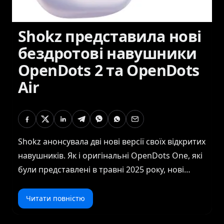
Shokz представила нові
бездротові навушники
OpenDots 2 та OpenDots
Air
Shokz анонсувала дві нові версії своїх відкритих
навушників. Як і оригінальні OpenDots One, які
були представлені в травні 2025 року, нові
моделі OpenDots 2 та OpenDots Air призначені
для носіння за вухом, з динаміками, які
Читати повністю
спрямовують звук у вушні канали, не