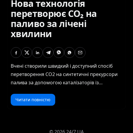
Нова технологія
перетворює CO₂ на
паливо за лічені
хвилини
Вчені створили швидкий і доступний спосіб
перетворення CO2 на синтетичні прекурсори
палива за допомогою каталізаторів із
напиленням і методів прямої кристалізації. Що,
якби ми змогли перетворити шкідливе
Читати повністю
забруднення на цінне джерело енергії?
Оскільки світ рухається до вуглецевої
нейтральності, розробка нових технологій, які
©
2026
24/7 UA
зменшують викиди, є важливою. Дослідники