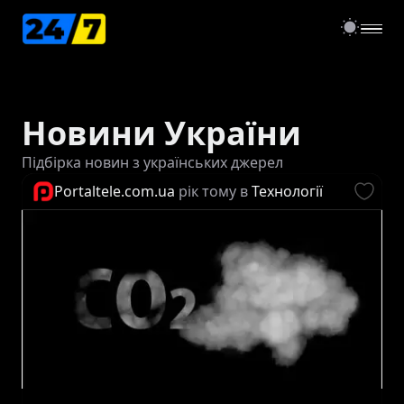
open
Новини України
Підбірка новин з українських джерел
Portaltele.com.ua
рік тому
в
Технології