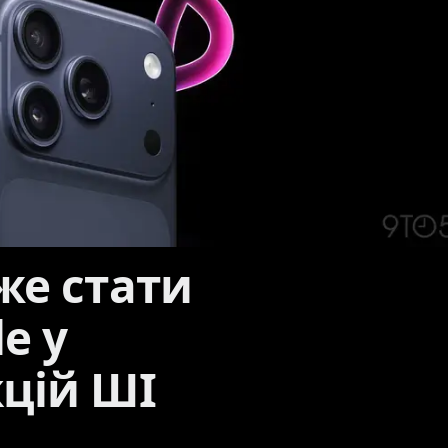
же стати
e у
цій ШІ