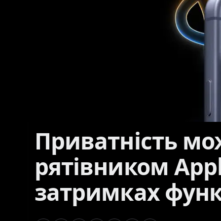
Приватність мо
рятівником Appl
затримках функ