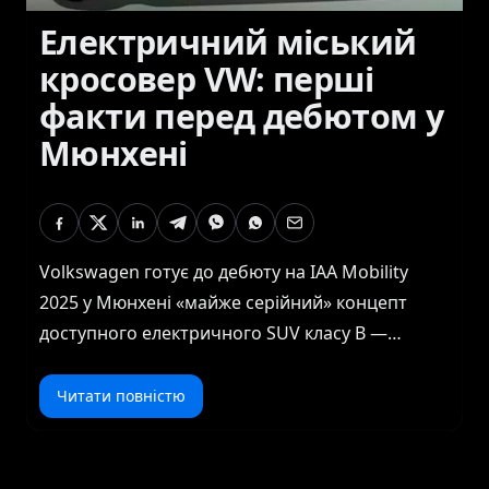
Електричний міський
кросовер VW: перші
факти перед дебютом у
Мюнхені
Volkswagen готує до дебюту на IAA Mobility
2025 у Мюнхені «майже серійний» концепт
доступного електричного SUV класу B —
електричного аналога T-Cross і молодшого
«брата» ID.4. Перші офіційні ескізи опублікував
Читати повністю
шеф-дизайну VW Андреас Міндт. Що видно на
тизерах На малюнках — м’язисті пропорції,
вузькі LED-фари з «світловою смугою», масивна