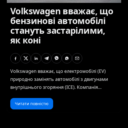
Volkswagen вважає, що
бензинові автомобілі
стануть застарілими,
як коні
Volkswagen вважає, що електромобілі (EV)
природно замінять автомобілі з двигунами
внутрішнього згоряння (ICE). Компанія
стверджує, що споживачі повинні усвідомити
переваги електромобілів, а не
Читати повністю
зосереджуватися на забороні бензинових
автомобілів. За словами Мартіна Сандера,
члена виконавчого комітету Volkswagen,