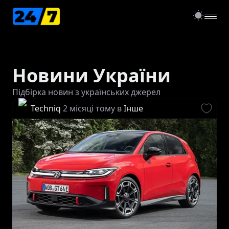
open
Новини України
Підбірка новин з українських джерел
Techniq
2 місяці тому
в
Інше