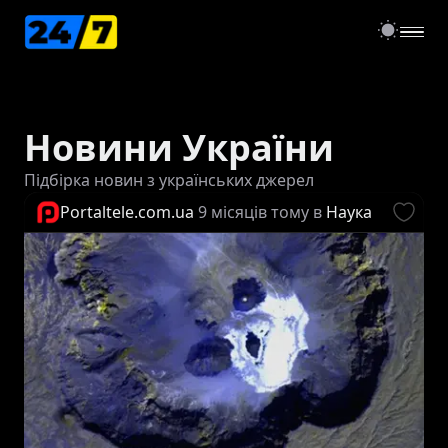
open
Новини України
Підбірка новин з українських джерел
Portaltele.com.ua
9 місяців тому
в
Наука