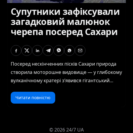
Супутники зафіксували
загадковий малюнок
черепа посеред Сахари
Посеред нескінченних пісків Сахари природа
створила моторошне видовище — у глибокому
вулканічному кратері з’явився гігантський
«череп», який з космосу здається справжнім
привидом, що дивиться з надр Землі. Його
Читати повністю
бліде обличчя, наче висічене у камені, лякає й
захоплює водночас. Проте це лише оптична
ілюзія — гра світла, каменю та солі, що
©
2026
24/7 UA
створила одне з найдивовижніших природних