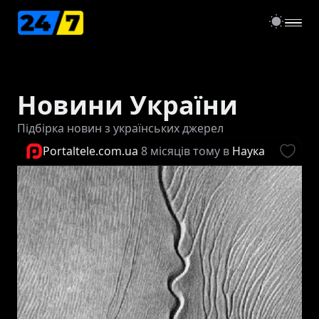
open
Новини України
Підбірка новин з українських джерел
Portaltele.com.ua
8 місяців тому
в
Наука