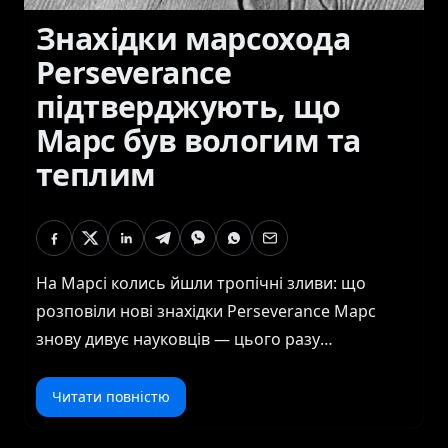
Знахідки марсохода
Perseverance
підтверджують, що
Марс був вологим та
теплим
На Марсі колись йшли тропічні зливи: що
розповіли нові знахідки Perseverance Марс
знову дивує науковців — цього разу
відкриттями, які відсувають межі уявлення про
минуле Червоної планети. Марсохід
Читати повністю
Perseverance, що вже кілька років досліджує