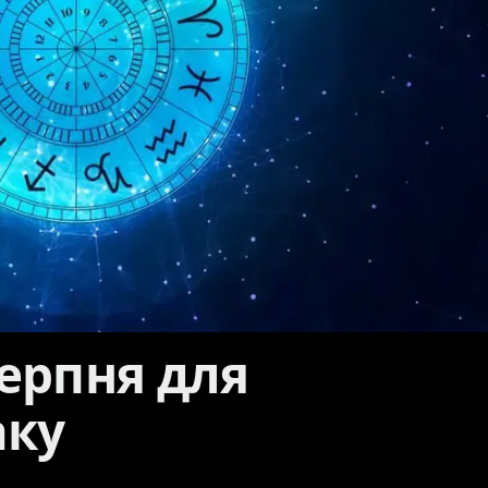
серпня для
аку