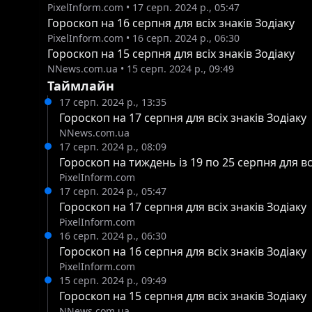
буде сприятливим для вирішення конфліктів та 
PixelInform.com
•
17 серп. 2024 р., 05:47
справедливості допоможе знайти правильні рішення. Скорпіон (23 жовтня – 21 листопада)Сьогод
Гороскоп на 16 серпня для всіх знаків Зодіаку
PixelInform.com
•
16 серп. 2024 р., 06:30
варто звернути увагу на своє здоров’я та само
Гороскоп на 15 серпня для всіх знаків Зодіаку
звичок. Прислухайтеся до потреб свого організму. Стрілець (22 листопада – 21 грудня)Стрільцям сь
NNews.com.ua
•
15 серп. 2024 р., 09:49
рекомендується зайнятися творчістю або улюбл
Таймлайн
знайти нові ідеї. Ваш оптимізм зараз — ключ до успіху. Козеріг (22 грудня – 19 січня)Ко
17 серп. 2024 р., 13:35
зосередитися на сімейних питаннях або домашн
Гороскоп на 17 серпня для всіх знаків Зодіаку
вирішення побутових завдань. Сімейний затишок зараз буде
NNews.com.ua
17 серп. 2024 р., 08:09
лютого)Водоліям сьогодні варто звернути увагу
Гороскоп на тиждень із 19 по 25 серпня для всі
цінну пораду або допомогу. Будьте відкриті до нових знайом
PixelInform.com
березня)Риби можуть зосередитися на фінансов
17 серп. 2024 р., 05:47
для аналізу бюджету та ухвалення важливих фіна
Гороскоп на 17 серпня для всіх знаків Зодіаку
PixelInform.com
16 серп. 2024 р., 06:30
Гороскоп на 16 серпня для всіх знаків Зодіаку
PixelInform.com
15 серп. 2024 р., 09:49
Гороскоп на 15 серпня для всіх знаків Зодіаку
NNews.com.ua