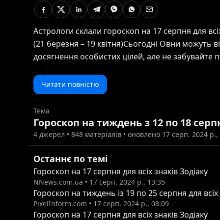
Астрологи склали гороскоп на 17 серпня для всіх зн
(21 березня – 19 квітня)Сьогодні Овни можуть в
досягнення особистих цілей, але не забувайте п
можливостей допоможе вам досягти успіху. Телець (20 квітня – 20 травня)Тільці можуть відчути емоційний
підйом. Це гарний день для творчості та самови
Читати повністю
можете зробити важливий крок до своєї мрії. Близнюки (21 травня – 20 червня)Сьогодні у Близнюків може
виникнути бажання провести час у компанії бли
Тема
енергії. Не бійтеся поділитися своїми ідеями та думками 
Гороскоп на тиждень з 12 по 18 серп
липня)Раки можуть зосередитися на питаннях ка
4
джерел •
848
матеріалів
• оновлено 17 серп. 2024 р.,
налаштовані на досягнення амбітних цілей. Не б
Останнє по темі
Лев (23 липня – 22 серпня)Левам сьогодні варто
поговорити про важливі речі з партнером або 
Гороскоп на 17 серпня для всіх знаків Зодіаку
NNews.com.ua
•
17 серп. 2024 р., 13:35
почуттях. Діва (23 серпня – 22 вересня)Дівам сьогодні може бути важко зосередитися на рутинних завданнях.
Гороскоп на тиждень із 19 по 25 серпня для всіх 
Спробуйте знайти час для відпочинку та переза
PixelInform.com
•
17 серп. 2024 р., 08:09
можливість відпочити. Терези (23 вересня – 22 жовтня)Терези можуть відчути потребу в гармонії та балансі. День
Гороскоп на 17 серпня для всіх знаків Зодіаку