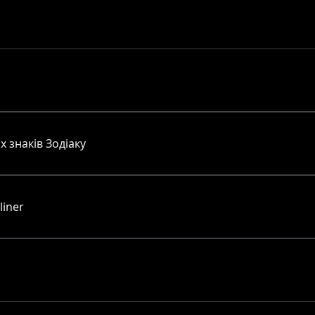
х знаків Зодіаку
iner