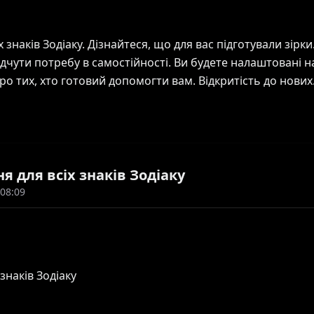
аків Зодіаку. Дізнайтеся, що для вас підготували зірки. Ове
ідчути потребу в самостійності. Ви будете налаштовані н
ро тих, хто готовий допомогти вам. Відкритість до нових
раження. Приділіть час собі та своїм бажанням, адже сь
зьких людей. Спілкування та підтримка друзів додадуть 
— вони знайдуть відгук у оточуючих. Рак (21 червня – 22
ня для всіх знаків Зодіаку
р’єри та професійного розвитку. Сьогодні ви будете
 08:09
ійтеся брати на себе відповідальність і робити важливі 
 звернути увагу на свої стосунки. Можливо, настав час
близькою людиною. Будьте відкритими та щирими у свої
знаків Зодіаку
вантаження. Ваша продуктивність зросте, якщо ви дасте