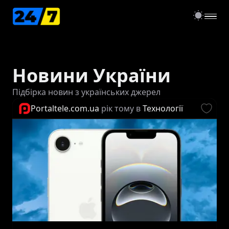
open
Новини України
Підбірка новин з українських джерел
Portaltele.com.ua
рік тому
в
Технології