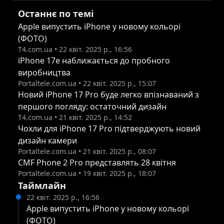
точна дата не підтверджена. Автор витоку
Останнє по темі
також припустив, що iPhone 17e може
Apple випустить iPhone у новому кольорі
(ФОТО)
змагатися за частку ринку з іншим пристроєм
T4.com.ua
•
22 квіт. 2025 р., 16:56
середнього класу від конкуруючого
iPhone 17e наближається до пробного
постачальника смартфонів, який зазвичай
виробництва
випускає нові моделі приблизно в той же час.
Portaltele.com.ua
•
22 квіт. 2025 р., 15:07
Новий iPhone 17 Pro буде легко впізнаваний з
Серед можливих конкурентів у Китаї Xiaomi,
першого погляду: остаточний дизайн
Redmi та vivo. iPhone 16e був випущений
T4.com.ua
•
21 квіт. 2025 р., 14:52
наприкінці лютого за ціною від $599. iPhone
Чохли для iPhone 17 Pro підтверджують новий
16e пропонує 6,1-дюймовий OLED-дисплей,
дизайн камери
Face ID, чіп A18 і порт USB-C, що позиціонує
Portaltele.com.ua
•
21 квіт. 2025 р., 08:07
CMF Phone 2 Pro представлять 28 квітня
його як більш доступну альтернативу в
Portaltele.com.ua
•
19 квіт. 2025 р., 18:07
сімействі iPhone 16. За день до презентації
Таймлайн
iPhone 16e компанія Fixed Focus Digital заявила,
22 квіт. 2025 р., 16:56
що дізналася про існування «нової кодової
Apple випустить iPhone у новому кольорі
(ФОТО)
назви проекту» в ланцюжку поставок Apple, і