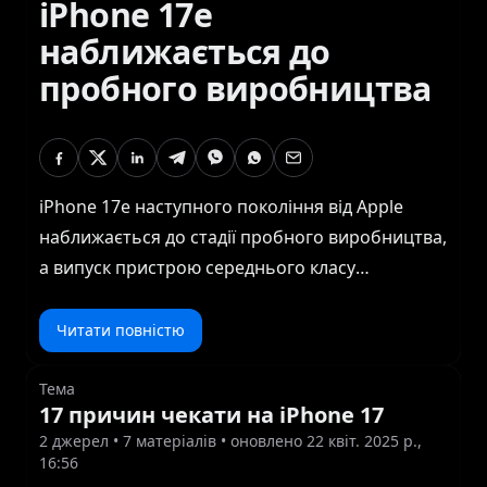
iPhone 17e
наближається до
пробного виробництва
iPhone 17e наступного покоління від Apple
наближається до стадії пробного виробництва,
а випуск пристрою середнього класу
попередньо запланований на травень, згідно з
перевіреним витоком інформації з джерелами
Читати повністю
в китайському ланцюжку постачання Apple. У
вівторок інформатор Fixed Focus Digital, який
Тема
17 причин чекати на iPhone 17
базується на WeChat, поділився цими заявами,
2
джерел •
7
матеріалів
• оновлено 22 квіт. 2025 р.,
додавши, що дата випуску iPhone 17e наразі
16:56
вважається кінцем травня 2026 року, хоча