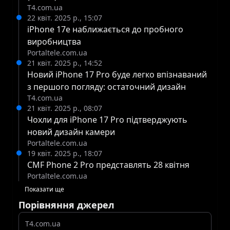
T4.com.ua
припустила, що існує «висока ймовірність», що
22 квіт. 2025 р., 15:07
це стосується iPhone 17e наступного року.
iPhone 17e наближається до пробного
Fixed Focus Digital був першим лікером, який
виробництва
Portaltele.com.ua
згадав номенклатуру «iPhone 16e» ще в грудні,
21 квіт. 2025 р., 14:52
коли всі ще припускали, що Apple просто
Новий iPhone 17 Pro буде легко впізнаваний
випустить новий пристрій у своїй усталеній
з першого погляду: остаточний дизайн
серії початкового рівня «iPhone SE». У
T4.com.ua
21 квіт. 2025 р., 08:07
лютневому звіті Consumer Intelligence Research
Чохли для iPhone 17 Pro підтверджують
Partners (CIRP) говориться, що Apple, як
новий дизайн камери
очікується, випустить iPhone 17e наступного
Portaltele.com.ua
19 квіт. 2025 р., 18:07
року, але у звіті запропоновано ще одне вікно
CMF Phone 2 Pro представлять 28 квітня
випуску пристрою в лютому. Представлення
Portaltele.com.ua
більш доступної моделі середнього циклу «e»
Показати ще
може допомогти Apple оновити свою
Порівняння джерел
флагманську лінійку та викликати більший
T4.com.ua
інтерес споживачів, ніж просто повторний