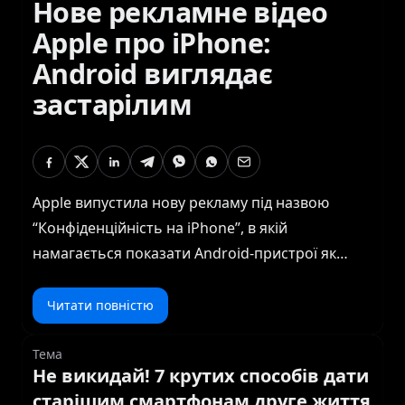
Нове рекламне відео
Apple про iPhone:
Android виглядає
застарілим
Apple випустила нову рекламу під назвою
“Конфіденційність на iPhone”, в якій
намагається показати Android-пристрої як
застарілі та непривабливі. У відео Apple
зображує онлайн-трекерів даних як реальних
Читати повністю
людей, які підглядають за вами під час серфінгу
в Інтернеті. Також є жарт про браузер Chrome,
Тема
Не викидай! 7 крутих способів дати
що додає іронії до реклами. В рекламі показано
старішим смартфонам друге життя
iPhone 17 Pro Max у яскравому кольорі Cosmic