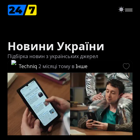
open
Новини України
Підбірка новин з українських джерел
Techniq
2 місяці тому
в
Інше