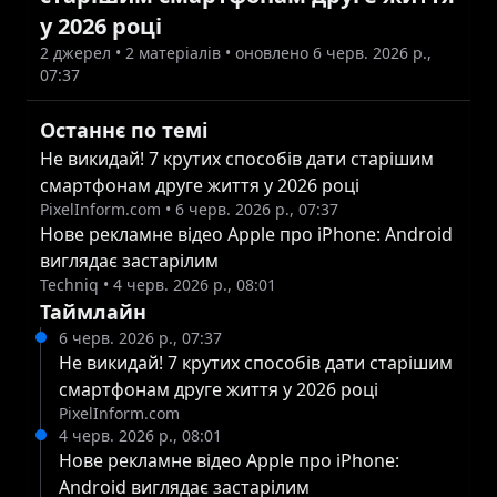
у 2026 році
Orange, тоді як Android-пристрої виглядають
2
джерел •
2
матеріалів
• оновлено 6 черв. 2026 р.,
смішно. Вигаданий пристрій має товстий і
07:37
квадратний дизайн з маленькою камерою та
незграбним вирізом для селфі. Це не
Останнє по темі
відображає реальні Android-пристрої, за
Не викидай! 7 крутих способів дати старішим
смартфонам друге життя у 2026 році
винятком, можливо, деяких надміцних
PixelInform.com
•
6 черв. 2026 р., 07:37
моделей, але чи хтось насправді їх купує? Це не
Нове рекламне відео Apple про iPhone: Android
перший випадок, коли Apple зображує Android-
виглядає застарілим
пристрої в такому світлі – це досить поширене
Techniq
•
4 черв. 2026 р., 08:01
явище. Але це особливо вражаючий приклад,
Таймлайн
6 черв. 2026 р., 07:37
оскільки використовується пристрій, який
Не викидай! 7 крутих способів дати старішим
зовсім не відображає реальність. Що ви
смартфонам друге життя у 2026 році
думаєте про цю рекламу? Цікавий факт Відомо,
PixelInform.com
що Apple часто використовує подібні стратегії
4 черв. 2026 р., 08:01
Нове рекламне відео Apple про iPhone:
в рекламі, щоб підкреслити переваги своїх
Android виглядає застарілим
продуктів над конкурентами.