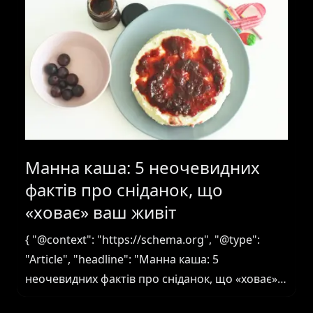
Манна каша: 5 неочевидних
фактів про сніданок, що
«ховає» ваш живіт
{ "@context": "https://schema.org", "@type": "Article", "headline": "Манна каша: 5 неочевидних фактів про сніданок, що «ховає» ваш живіт", "description": "Думали, манна каша - це корисно? Розкриваємо правду про високий ГІ, інсулінові гойдалки та приховані ризики. Здивуєтесь!", "url": "https://pixelinform.com/manna-kasha-neochevidni-fakty/", "datePublished": "2026-06-06T17:21:43+00:00", "dateModified": "2026-06-06T17:21:43+00:00", "inLanguage": "uk", "publisher": { "@type": "Organization", "name": "pixelinform.com", "url": "https://pixelinform.com" } } { "@context": "https://schema.org", "@type": "FAQPage", "mainEntity": [ { "@type": "Question", "name": "Чи варто додавати масло до манки?", "acceptedAnswer": { "@type": "Answer", "text": "Додавання масла, як і будь-якого жиру, дійсно може трохи знизити загальний глікемічний індекс страви, оскільки жири сповільнюють засвоєння вуглеводів. Проте, масло значно підвищує калорійність. Якщо ваша мета - контролювати вагу, краще віддати перевагу іншим добавкам, як-от горіхи або насіння, які додають не тільки жири, але й клітковину та білок." } }, { "@type": "Question", "name": "А манка на молоці - це краще?", "acceptedAnswer": { "@type": "Answer", "text": "Манка, зварена на молоці, дійсно додає в раціон білок та кальцій, а білок також дещо знижує загальний ГІ страви. Однак, не варто вважати її дієтичним продуктом. Молоко також має свої калорії та цукор (лактозу), тому якщо ви стежите за фігурою або маєте індивідуальну непереносимість лактози, краще обирати варіант на воді або рослинному молоці без цукру." } }, { "@type": "Question", "name": "Чи можна давати манку дітям?", "acceptedAnswer": { "@type": "Answer", "text": "Дітям до року манну кашу давати категорично не рекомендується через високий вміст фітину, який заважає засвоєнню важливих мікроелементів, і наявність глютену. Для дітей старшого віку - як ласощі, зрідка, але не як основний сніданок. Краще обирати інші, більш поживні каші." } }, { "@type": "Question", "name": "Чи дійсно манка корисна для травлення?", "acceptedAnswer": { "@type": "Answer", "text": "Загалом, ні. Міф про користь манки для травлення походить з того, що вона є легкою для перетравлення і має обволікаючі властивості, що може бути корисним у дуже обмежених випадках (наприклад, короткочасне харчування при загостренні гастриту чи виразки). Але через майже повну відсутність клітковини, вона не стимулює роботу кишківника і не сприяє здоровій мікрофлорі, що є ключовим для довгострокового здоров'я травної системи." } }, { "@type": "Question", "name": "Чи можна їсти манку щодня?", "acceptedAnswer": { "@type": "Answer", "text": "Ні, щоденне вживання манної каші не рекомендовано. Це продукт з високим ГІ та низькою поживною цінністю, що сприяє швидкому набору ваги, стрибкам цукру в крові та може призвести до дефіциту важливих мікроелементів. Вживайте її зрідка, як виняток, і обов'язково додавайте білки, здорові жири та клітковину для балансу." } } ] } Зізнайтеся, хто з вас не пам’ятає того відчуття, коли бабуся готувала ароматну, гарячу манку з щедрою ложкою домашнього варення? Теплий, затишний спогад, що асоціюється з дитинством, турботою і, здавалося б, беззаперечною користю. Але що, як я скажу вам, що цей ідилічний сніданок – справжнісінький оманливий друг для вашого організму, особливо якщо говорити про фігуру та здоров’я? Так, так, ми звикли вважати манну кашу корисним продуктом, особливо для дітей чи під час одужання. Проте, якщо розібратися детальніше, манна каша, а особливо в компанії з варенням, є справжнім майстром з “приховування” жиру на вашому животі. І ось чому. Середній глікемічний індекс самої лише манки коливається біля 70, а варення може дотягувати до 80. Уявіть собі: це приблизно як з’їсти білий хліб з цукром. Одночасно. Про це пише Pixelinform. Солодкий обман нашого дитинства: як манка “годує” жирові запаси Давайте розберемося, що відбувається в організмі. Коли ви їсте продукти з високим глікемічним індексом (ГІ), як-от манна каша з варенням, рівень цукру у крові миттєво злітає до небес. У відповідь на це підшлункова залоза викидає велику кількість інсуліну – гормону, який має завдання “розвантажити” цукор з крові та направити його в клітини. Проблема в тому, що коли цукру так багато, а клітинам вже вистачає енергії, інсулін починає активно перетворювати надлишок глюкози на жир. І цей жир охоче осідає саме в ділянці живота – так званий вісцеральний жир, який не просто псує фігуру, а й є справжнім маркером ризику для серцево-судинних захворювань та діабету 2 типу. І ось що цікаво: цей “інсуліновий вибух” не тільки сприяє накопиченню жиру, але й викликає так звані “цукрові гойдалки”. Рівень цукру різко піднімається, а потім так само різко падає, часто нижче початкового рівня. Це призводить до швидкого відчуття голоду, дратівливості та бажання знову з’їсти щось солодке чи висококалорійне. Виходить замкнене коло: снідаємо манкою, через годину-дві вже хочеться їсти, перекушуємо чимось не надто корисним, і так далі. Це не просто шкодить фігурі, це виснажує підшлункову залозу і з часом може призвести до серйозних проблем зі здоров’ям. Манка – це, по суті, очищений крохмаль, у ній майже немає клітковини, яка б уповільнювала засвоєння цукру, а варення – це перетравлені фрукти з тонною цукру. Вони перетворюються на глюкозу у шлунку за 15 хвилин – справжній рекорд! Кому варто двічі подумати: неочевидні застороги та міфи Є категорії людей, яким манна каша протипоказана чи не рекомендована. Звісно, до них відносяться люди з цукровим діабетом, яким потрібно суворо контролювати рівень цукру в крові, та ті, хто бореться із зайвою вагою. Але є й інші, менш очевидні групи. Маленькі діти до року. Це особливо важливий нюанс, про який часто забувають. У манці міститься фітин – речовина, яка зв’язує кальцій, вітамін D, залізо та цинк, перешкоджаючи їх засвоєнню. Для швидко зростаючого організму, якому потрібна величезна кількість цих мінералів для формування кісток, зубів та загального розвитку, це може бути справжньою проблемою. Крім того, незрілий кишківник малюка ще не може ефективно перетравлювати білок глютен, що міститься в манці. Люди зі схильністю до закрепів. Через відсутність клітковини, манка не сприяє нормальній роботі кишківника, а навпаки – може його “закріплювати”. Тут краще обирати крупи, багаті на волокна, наприклад, гречку або вівсянку грубого помелу. А як щодо міфу про “користь манки для шлунка”? Багато хто вірить, що манка – ідеальна їжа при гастриті чи виразці. І це правда… але лише частково і на дуже короткий термін. У період гострого загострення, коли потрібне максимально щадне механічне та хімічне харчування, манка на воді без добавок може бути дозволена на день-два. Вона дійсно обволікає стінки шлунка. Проте, як тільки гостре запалення минає, потрібно негайно переходити на повноцінні крупи. Тому що манка – це пусті калорії, і тривале її вживання лише збільшує ризик набору ваги та не дає організму необхідних поживних речовин для відновлення. Тобто, це не лікування, а лише тимчасовий “перепочинок” для травної системи, не більше. Розумні альтернативи та як “приручити” манку, якщо дуже хочеться Не варто впадати у відчай, якщо ви зрозуміли, що ваш улюблений сніданок не такий вже й корисний. Завжди є здоровіші та смачніші альтернативи! Наприклад, справжня вівсяна крупа (не пластівці швидкого приготування!) з жменею заморожених ягід (вони зберігають більше вітамінів і мають нижчий ГІ, ніж варення). Або гречана каша, яка взагалі є суперфудом для українців – багата на білок, клітковину та мікроелементи. Пшоняна каша теж чудова альтернатива, до того ж вона безглютенова. Ці крупи дадуть вам довготривалу ситість, стабільний рівень енергії і не викличуть різких стрибків цукру. Але що робити, якщо манна каша для вас – це не просто їжа, а цілий ритуал, емоція, спогад? Не обов’язково відмовлятися від неї повністю! Просто зробіть її розумнішою. Якщо чесно, головне – це дозування та додатки. Ось кілька порад: Основа – вода. Варіть манку на воді, або розбавляйте молоко водою у співвідношенні 1:1. Молоко додає білок та кальцій, трохи знижує ГІ, але все одно це не робить її дієтичним продуктом. Забудьте про цукор та варення. Замініть їх на горстку свіжих або заморожених ягід. Вони додадуть антиоксидантів та природної солодкості, а ще їхня клітковина допоможе трохи знизити загальний ГІ страви. Дрібка кориці теж додасть смаку і без цукру. Додайте білок та здорові жири. Це може бути чайна ложка горіхової пасти без цукру, трохи насіння чіа або подрібнених горіхів. Ці компоненти зроблять кашу ситнішою, сповільнять засвоєння вуглеводів і збагатять її поживними речовинами. Розмір порції має значення. 150 грамів – це максимум. Намагайтеся не переїдати, адже навіть “покращена” манка все одно залишається досить калорійною. Пам’ятайте, що здорове харчування – це не про заборони, а про усвідомлений вибір і пошук балансу. Манна каша може залишатися у вашому раціоні, але не як щоденний сніданок і не у тому вигляді, в якому ми її знали з дитинства. Нехай вона буде скоріше ласощами, ніж основою раціону. Поширені запитання про манну кашу Чи варто додавати масло до манки? Додавання масла, як і будь-якого жиру, дійсно може трохи знизити загальний глікемічний індекс страви, оскільки жири сповільнюють засвоєння вуглеводів. Проте, масло значно підвищує калорійність. Якщо ваша мета – контролювати вагу, краще віддати перевагу іншим добавкам, як-от горіхи або насіння, які додають не тільки жири, але й клітковину та білок. А манка на молоці – це краще? Манка, зварена на молоці, дійсно додає в раціон білок та кальцій, а білок також дещо знижує загальний ГІ страви. Однак, не варто вважати її дієтичним продуктом. Молоко також має свої калорії та цукор (лактозу), тому якщо ви стежите за фі